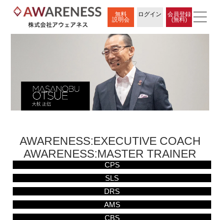
無料
ログイン
会員登録
説明会
(無料)
AWARENESS:EXECUTIVE COACH
AWARENESS:MASTER TRAINER
CPS
SLS
DRS
AMS
CBS