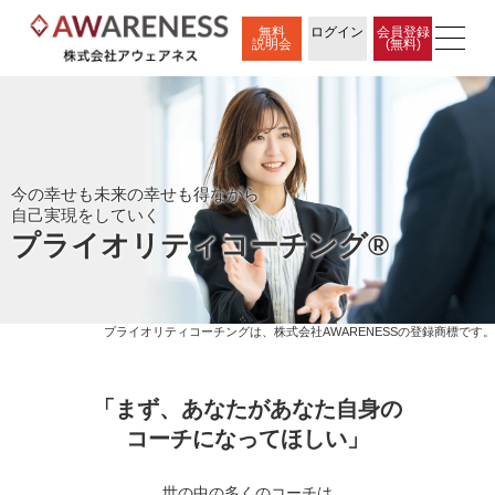
無料
ログイン
会員登録
説明会
(無料)
今の幸せも未来の幸せも得ながら
自己実現をしていく
プライオリティコーチング
®
プライオリティコーチングは、株式会社AWARENESSの登録商標です。
「まず、あなたがあなた自身の
コーチになってほしい」
世の中の多くのコーチは