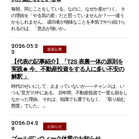
毎朝、同じことをしている。なのに、なぜか差がつく。 そ
の理由を「やる気の差」だと思っていませんか？——違う
かもしれません。 成功者が地味なことを本気でやり続けら
れるのは、「意志が強いか...
2026.05.2
最新記事
2
【代表の記事紹介】「T2S 表裏一体の原則を
実践🔥 今、不動産投資をする人に多い不安の
解釈 」
時代のせいにして、止まっていないか——チャンスは、い
つも"見方"の中にある。 15年間、不動産投資で一度も損をし
なかった理由。 それは、知識でも運でもなく、「取り組む
態度」でした。 ...
2026.04.2
お知らせ
9
ゴールデンウィーク休業のお知らせ