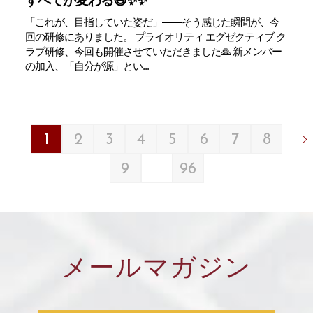
すべてが変わる😄✨✨
「これが、目指していた姿だ」——そう感じた瞬間が、今
回の研修にありました。 プライオリティ エグゼクティブ ク
ラブ研修、今回も開催させていただきました🙏 新メンバー
の加入、「自分が源」とい...
1
2
3
4
5
6
7
8
9
96
メールマガジン