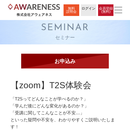
無料
ログイン
会員登録
説明会
(無料)
SEMINAR
セミナー
【zoom】T2S体験会
「T2Sってどんなことが学べるのか？」
「学んだ後にどんな変化があるのか？」
「受講に関してこんなことが不安…」
といった疑問や不安を、わかりやすくご説明いたしま
す！