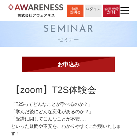
無料
ログイン
会員登録
説明会
(無料)
SEMINAR
セミナー
【zoom】T2S体験会
「T2Sってどんなことが学べるのか？」
「学んだ後にどんな変化があるのか？」
「受講に関してこんなことが不安…」
といった疑問や不安を、わかりやすくご説明いたしま
す！