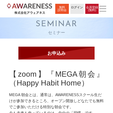
無料
ログイン
会員登録
説明会
(無料)
SEMINAR
セミナー
【zoom】『MEGA朝会』
（Happy Habit Home）
MEGA 朝会とは、通常は、AWARENESSスクール生だ
けが参加できるところ、オープン開放しどなたでも無料
でご参加いただける特別な朝会です。
今も未来も作っているのは、自分の「習慣」です。