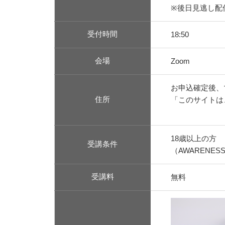
※後日見逃し配信予
受付時間
18:50
会場
Zoom
お申込確定後、
住所
「このサイトは、
18歳以上の方
受講条件
（AWARENE
受講料
無料