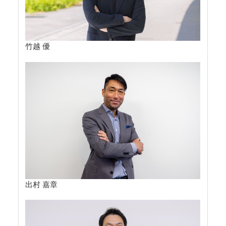
竹越 優
出村 嘉章