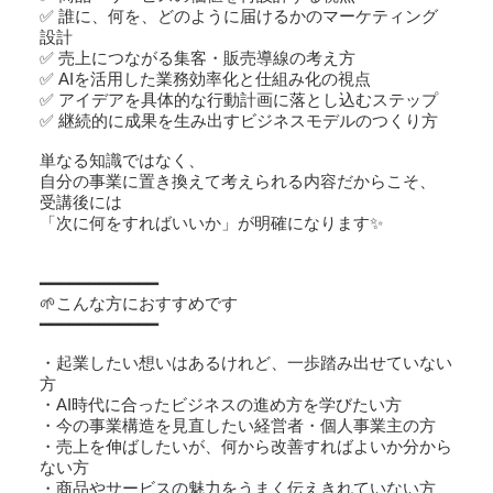
✅ 誰に、何を、どのように届けるかのマーケティング
設計
✅ 売上につながる集客・販売導線の考え方
✅ AIを活用した業務効率化と仕組み化の視点
✅ アイデアを具体的な行動計画に落とし込むステップ
✅ 継続的に成果を生み出すビジネスモデルのつくり方
単なる知識ではなく、
自分の事業に置き換えて考えられる内容だからこそ、
受講後には
「次に何をすればいいか」が明確になります✨
━━━━━━━━━━━━
🌱こんな方におすすめです
━━━━━━━━━━━━
・起業したい想いはあるけれど、一歩踏み出せていない
方
・AI時代に合ったビジネスの進め方を学びたい方
・今の事業構造を見直したい経営者・個人事業主の方
・売上を伸ばしたいが、何から改善すればよいか分から
ない方
・商品やサービスの魅力をうまく伝えきれていない方