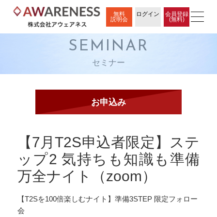
無料
ログイン
会員登録
説明会
(無料)
SEMINAR
セミナー
【7月T2S申込者限定】ステ
ップ2 気持ちも知識も準備
万全ナイト（zoom）
【T2Sを100倍楽しむナイト】準備3STEP 限定フォロー
会