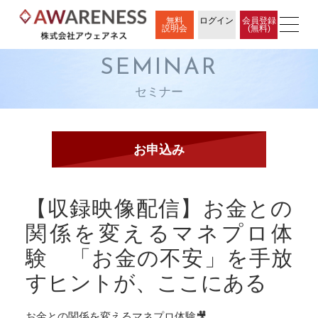
無料
ログイン
会員登録
説明会
(無料)
SEMINAR
セミナー
【収録映像配信】お金との
関係を変えるマネプロ体
験 「お金の不安」を手放
すヒントが、ここにある
お金との関係を変えるマネプロ体験🎥