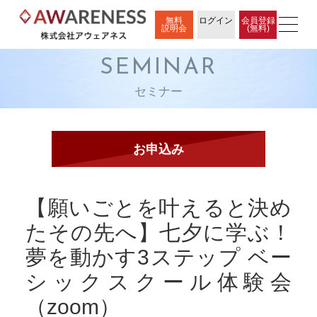
無料
ログイン
会員登録
説明会
(無料)
SEMINAR
セミナー
【願いごとを叶えると決め
たその先へ】七夕に学ぶ！
夢を動かす3ステップ ベー
シックスクール体験会
（zoom）