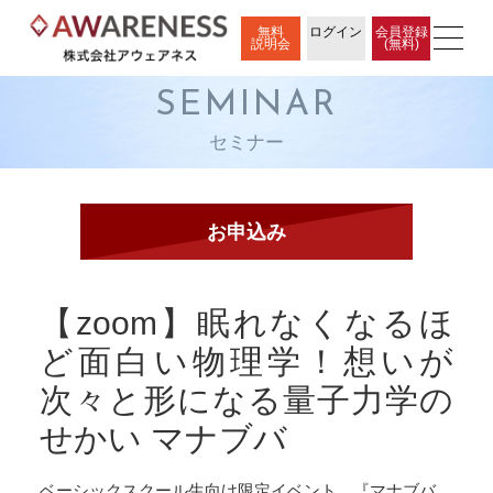
無料
ログイン
会員登録
説明会
(無料)
SEMINAR
セミナー
【zoom】眠れなくなるほ
ど面白い物理学！想いが
次々と形になる量子力学の
せかい マナブバ
ベーシックスクール生向け限定イベント、『マナブバ