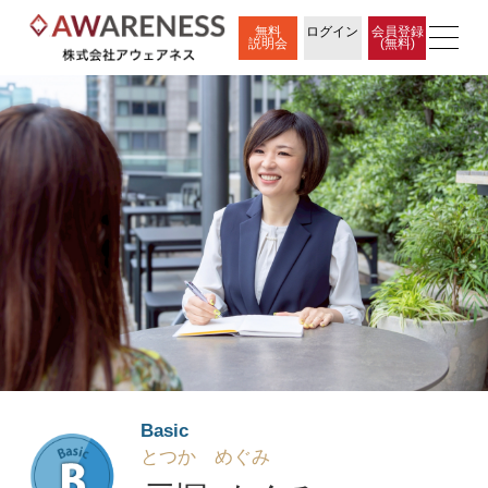
無料
ログイン
会員登録
説明会
(無料)
Basic
とつか めぐみ