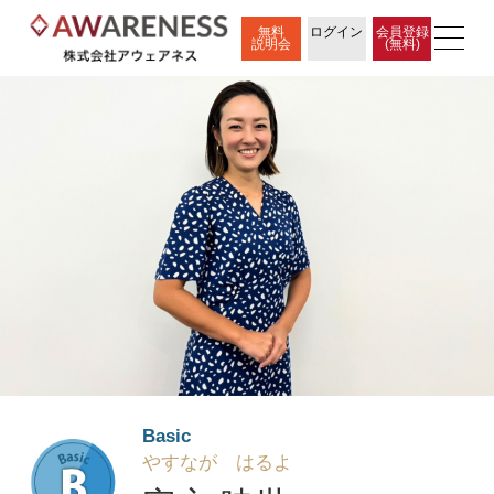
無料
ログイン
会員登録
説明会
(無料)
Basic
やすなが はるよ