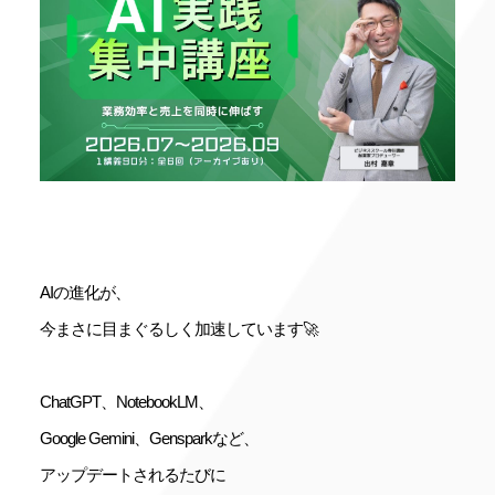
AIの進化が、
今まさに目まぐるしく加速しています🚀
ChatGPT、NotebookLM、
Google Gemini、Gensparkなど、
アップデートされるたびに