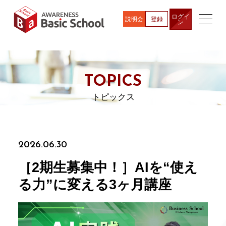
ログイ
説明会
登録
ン
TOPICS
トピックス
2026.06.30
［2期生募集中！］AIを“使え
る力”に変える3ヶ月講座