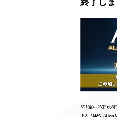
終了しま
6/21(金)～23(日)
よる『AMS（Align Mi