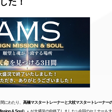
した！
の3日間にわたり、
高橋マスタートレーナーと大杖マスタートレーナー
ssion & Soul）』
が大盛況の中終了しました✨
今回のセミナーも大