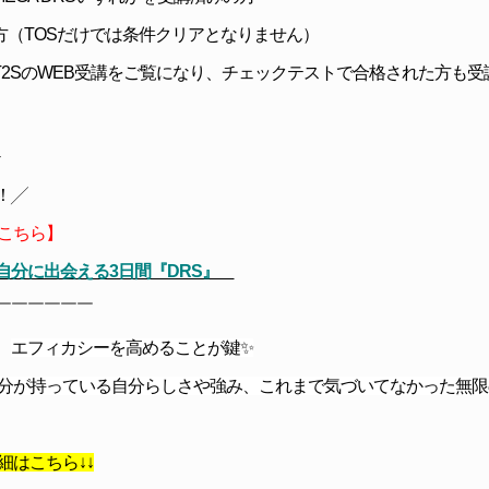
方（TOSだけでは条件クリアとなりません）
T2SのWEB受講をご覧になり、チェックテストで合格された方も受
は！╱
こちら
】
自分に出会える3日間『DRS』
￣￣￣￣￣￣
、
エフィカシーを高めることが鍵✨
自分が持っている自分らしさや強み、これまで気づいてなかった無
細はこちら↓↓