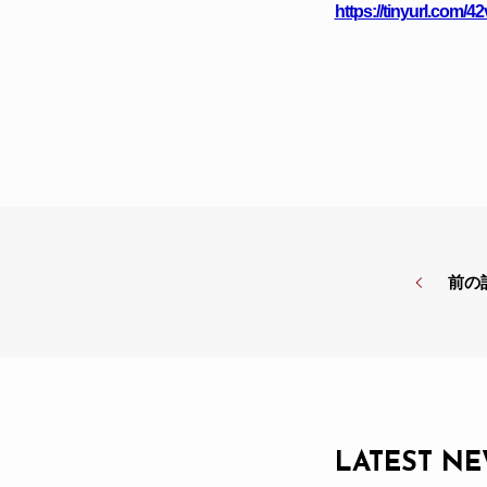
https://tinyurl.com/42
前の
LATEST N