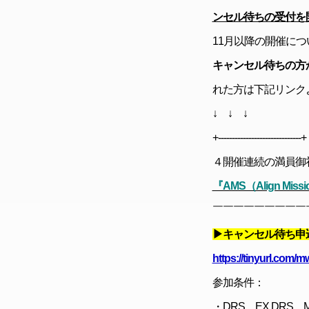
ンセル待ちの受付を
11月以降の開催につ
キャンセル待ちの方
れた方は下記リンク
↓ ↓ ↓
+------------------------------+
４開催連続の満員御
『AMS（Align Missi
￣￣￣￣￣￣￣￣￣
▶キャンセル待ち申
https://tinyurl.com
参加条件：
・DRS、EX DRS