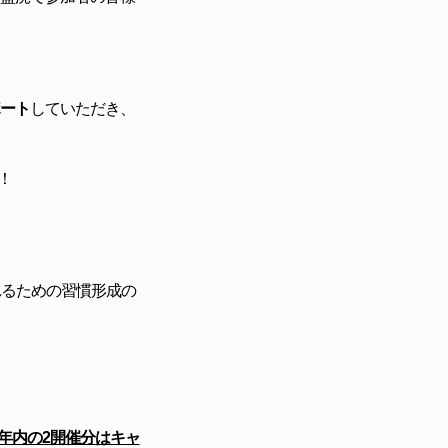
ポート
していただき、
！
れるための習慣形成の
年内の2開催分はキャ