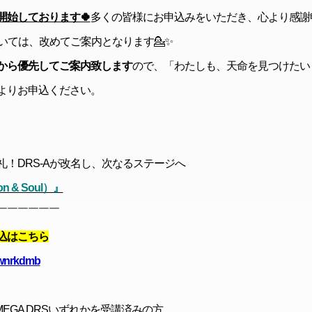
開始しております🍀
多くの皆様にお申込みをいただき、心より感謝申
いては、改めてご案内となります💁✨
から優先してご案内致します
ので、「わたしも、天命を見つけたい
よりお申込ください。
礼！
DRS-Aが改名し、次なるステージへ
on & Soul）』
￣￣￣￣￣￣
込はこちら
/mwnrkdmb
、MEGA DRSいずれかを受講済みの方