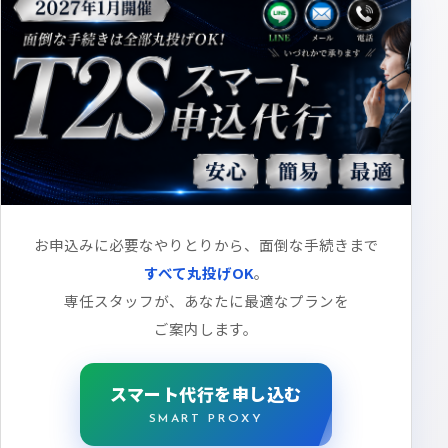
お申込みに必要なやりとりから、
面倒な手続きまで
すべて丸投げOK
。
専任スタッフが、
あなたに最適なプランを
ご案内します。
スマート代行を申し込む
SMART PROXY