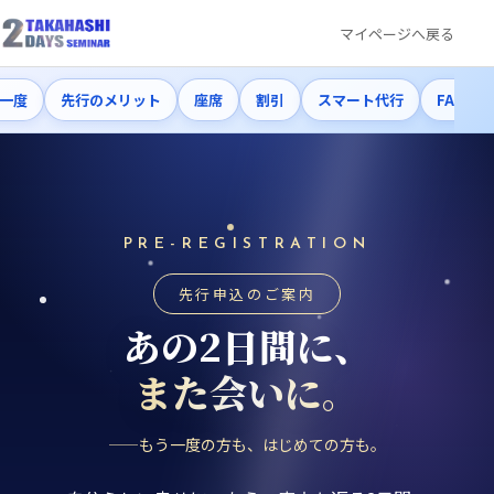
マイページへ戻る
一度
先行のメリット
座席
割引
スマート代行
FAQ
PRE-REGISTRATION
先行申込のご案内
あの2日間に、
また会いに。
——もう一度の方も、はじめての方も。