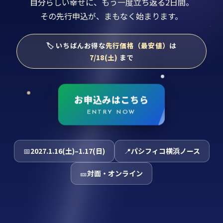
自分らしい幸せに、もう一度立ち返る2日間。
その先行申込が、まもなく始まります。
🏷 いちばんお得な
先行価格（最安値）
は
7/18(土)
まで
お申込みはこちら
ENTRY NOW
📅
2027.1.16(土)–1.17(日)
📍
パシフィコ横浜ノース
🎫
対面・オンライン