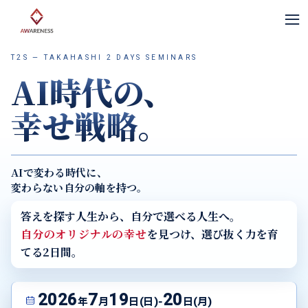
≡
T2S — TAKAHASHI 2 DAYS SEMINARS
AI
時代の、
幸せ戦略。
AIで変わる時代に、
変わらない自分の軸を持つ。
答えを探す人生から、自分で選べる人生へ。
自分のオリジナルの幸せ
を見つけ、選び抜く力を育
てる2日間。
2026
7
19
20
年
月
日(日)-
日(月)