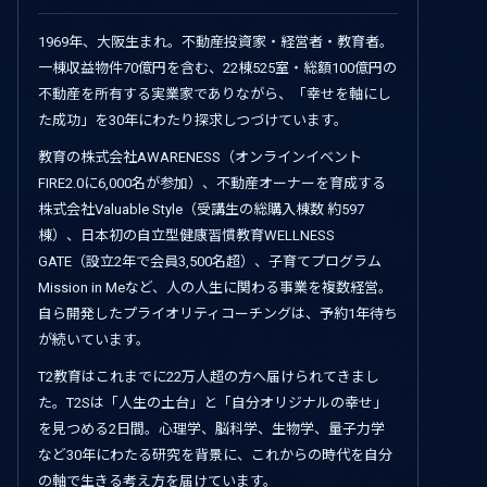
1969年、大阪生まれ。不動産投資家・経営者・教育者。
一棟収益物件70億円を含む、22棟525室・総額100億円の
不動産を所有する実業家でありながら、「幸せを軸にし
た成功」を30年にわたり探求しつづけています。
教育の株式会社AWARENESS（オンラインイベント
FIRE2.0に6,000名が参加）、不動産オーナーを育成する
株式会社Valuable Style（受講生の総購入棟数 約597
棟）、日本初の自立型健康習慣教育WELLNESS
GATE（設立2年で会員3,500名超）、子育てプログラム
Mission in Meなど、人の人生に関わる事業を複数経営。
自ら開発したプライオリティコーチングは、予約1年待ち
が続いています。
T2教育はこれまでに22万人超の方へ届けられてきまし
た。T2Sは「人生の土台」と「自分オリジナルの幸せ」
を見つめる2日間。心理学、脳科学、生物学、量子力学
など30年にわたる研究を背景に、これからの時代を自分
の軸で生きる考え方を届けています。