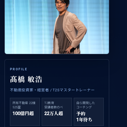
PROFILE
髙橋 敏浩
不動産投資家・経営者 / T2Sマスタートレーナー
所有不動産 22棟
T2教育
自ら開発した
525室
受講者数のべ
コーチング
100億円超
22万人超
予約
1年待ち