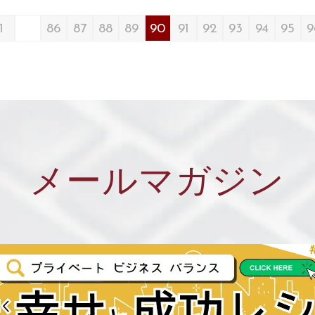
1
86
87
88
89
90
91
92
93
94
95
9
メールマガジン