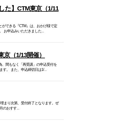
】CTM東京（1/11
ることができる『CTM』は、おかげ様で定
お申込みいただきました...
京（1/13開催）
た為、間もなく「再受講」の申込受付を
 また、申込締切日は1/...
が埋まり次第、受付終了となります。ぜ
今月のおすす...