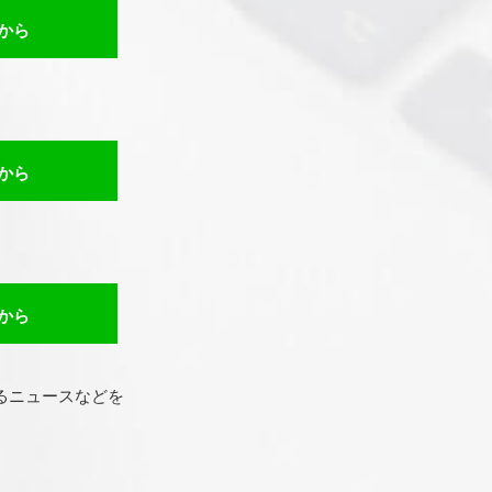
から
から
から
るニュースなどを