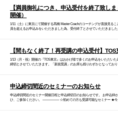
【満員御礼につき、申込受付を終了致しました
開催）
1/11（土）に東京にて開催する髙橋 Master Coachのコーチングが直接見
員を超えるお申込みをいただきました為、受付終了とさせていただきました。 
【間もなく終了！再受講の申込受付】TOS東
1/13（月・祝）開催の『TOS東京』はおかげ様で多くのお申込をいただい
締切とさせていただきます。「新規受講」のお席も残りわずかとなっております。
申込締切間近のセミナーのお知らせ
申込締切間近のセミナー開催日程と申込締切日のお知らせです。 お申込枠
ひ、ご参加ください。 --------------------- ☆初めての方も受講可能なセミナー ★